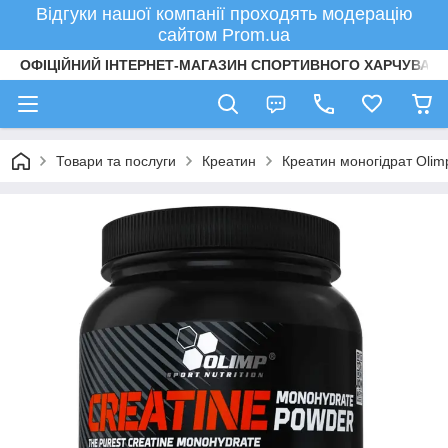
Відгуки нашої компанії проходять модерацію
сайтом Prom.ua
ОФІЦІЙНИЙ ІНТЕРНЕТ-МАГАЗИН СПОРТИВНОГО ХАРЧУВАНН
Товари та послуги
Креатин
Креатин моногідрат Olim