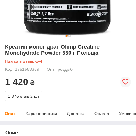
Креатин моногідрат Olimp Creatine
Monohydrate Powder 550 г Польща
Немає в наявності
Код: 2751553359
Опт і роздріб
1 420
₴
1 375 ₴
від 2 шт.
Опис
Характеристики
Доставка
Оплата
Умови п
Опис