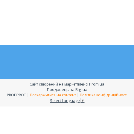
Prom.ua
Сайт створений на маркетплейсі
Продавець на Bigl.ua
PROFIPROT |
Поскаржитися на контент
|
Політика конфіденційності
Select Language
▼