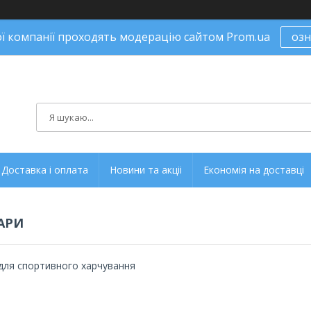
ої компанії проходять модерацію сайтом Prom.ua
оз
Доставка і оплата
Новини та акціі
Економія на доставці
АРИ
для спортивного харчування