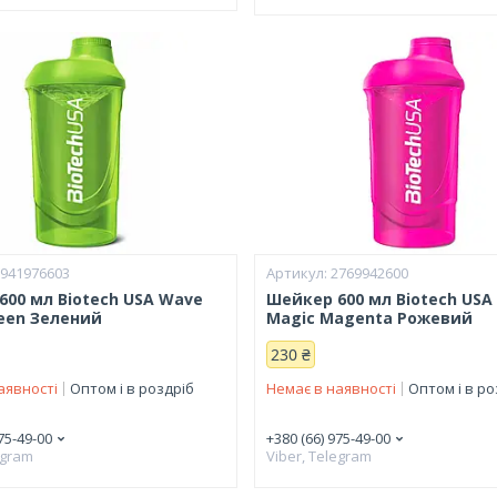
2941976603
2769942600
600 мл Biotech USA Wave
Шейкер 600 мл Biotech USA
reen Зелений
Magic Magenta Рожевий
230 ₴
аявності
Оптом і в роздріб
Немає в наявності
Оптом і в ро
75-49-00
+380 (66) 975-49-00
egram
Viber, Telegram