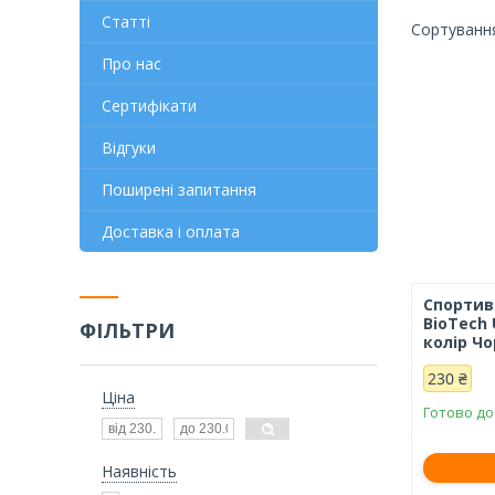
Статті
Про нас
Сертифікати
Відгуки
Поширені запитання
Доставка і оплата
Спортив
BioTech 
ФІЛЬТРИ
колір Ч
230 ₴
Ціна
Готово до
Наявність