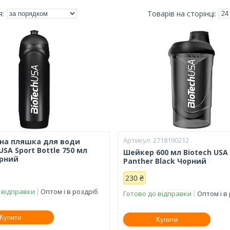
2718190212
на пляшка для води
USA Sport Bottle 750 мл
Шейкер 600 мл Biotech USA
орний
Panther Black Чорний
230 ₴
 відправки
Оптом і в роздріб
Готово до відправки
Оптом і в
Купити
Купити