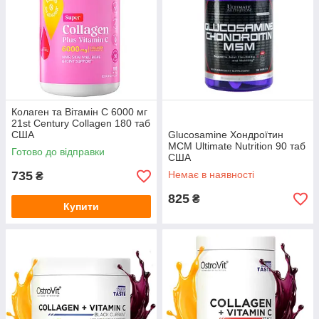
Колаген та Вітамін С 6000 мг
21st Century Collagen 180 таб
США
Glucosamine Хондроїтин
МСМ Ultimate Nutrition 90 таб
Готово до відправки
США
735
Немає в наявності
₴
825
₴
Купити