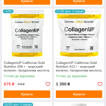
Купити
Купити
–12%
17,56 грн= 1 порція
CollagenUP California Gold
CollagenUP California Gold
Nutrition 206 г - морський
Nutrition 412 г - морський
колаген, гіалуронова кислота,
колаген, гіалуронова кислота,
вітамін С
вітамін С
Готово до відправки
Готово до відправки
675
1 350
₴
₴
770 ₴
Купити
Купити
16,83 грн= 1 порція