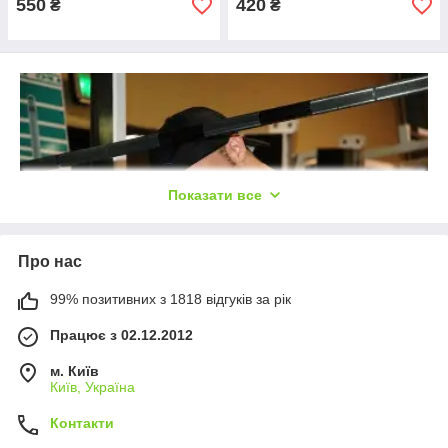
550
420
₴
₴
Показати все
Про нас
99% позитивних з 1818 відгуків за рік
Працює з 02.12.2012
Люди, які ведуть активний спосіб життя найбільше схильні до
м. Київ
отримання різних травм. Більш того, у теперішній час
Київ, Україна
неможливо знайти професійного спортсмена, який ніколи не
Контакти
травмувався. Високі фізичні навантаження призводять до
руйнування зв'язок і сухожиль. Найбільшому ризику