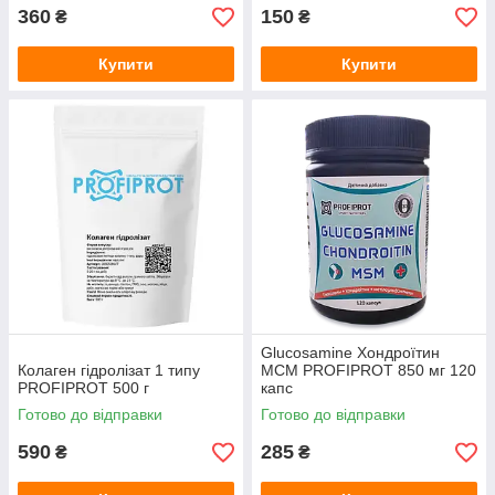
360
150
₴
₴
Купити
Купити
Glucosamine Хондроїтин
Колаген гідролізат 1 типу
МСМ PROFIPROT 850 мг 120
PROFIPROT 500 г
капс
Готово до відправки
Готово до відправки
590
285
₴
₴