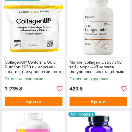
CollagenUP California Gold
Marine Collagen Ostrovit 90
Nutrition 1030 г - морський
таб - морський колаген,
колаген, гіалуронова кислота,
гіалуронова кислота, вітамін
вітамін С
С
Готово до відправки
Готово до відправки
3 235
420
₴
₴
Купити
Купити
Топ продажів