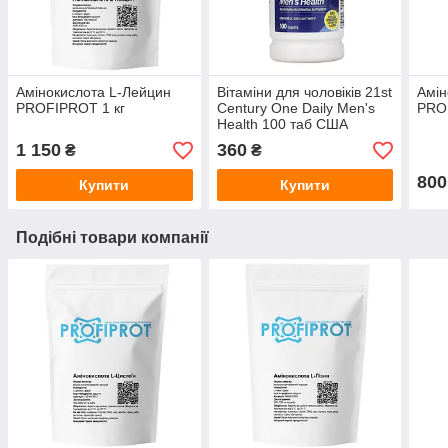
Амінокислота L-Лейцин
Вітаміни для чоловіків 21st
Амін
PROFIPROT 1 кг
Century One Daily Men's
PRO
Health 100 таб США
1 150
360
₴
₴
800
Купити
Купити
Подібні товари компанії