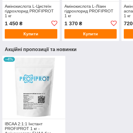
Амінокислота L-Цистеїн
Амінокислота L-Лізин
Амін
гідрохлорид PROFIPROT
гідрохлорид PROFIPROT
асп
1 кг
1 кг
1 кг
1 450
1 370
720
₴
₴
Купити
Купити
Акційні пропозиції та новинки
–4%
IBCAA 2:1:1 Інстант
PROFIPROT 1 кг -