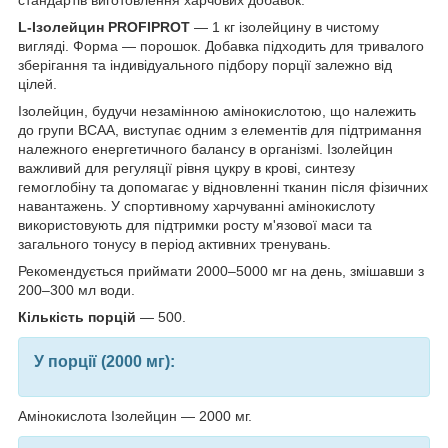
стандартів виготовлення харчових добавок.
L-Ізолейцин PROFIPROT
—
1 кг ізолейцину в чистому
вигляді. Форма — порошок. Добавка підходить для тривалого
зберігання та індивідуального підбору порції залежно від
цілей.
Ізолейцин, будучи незамінною амінокислотою, що належить
до групи BCAA, виступає одним з елементів для підтримання
належного енергетичного балансу в організмі. Ізолейцин
важливий для регуляції рівня цукру в крові, синтезу
гемоглобіну та допомагає у відновленні тканин після фізичних
навантажень. У спортивному харчуванні амінокислоту
використовують для підтримки росту м'язової маси та
загального тонусу в період активних тренувань.
Рекомендується приймати 2000–5000 мг на день, змішавши з
200–300 мл води.
Кількість порцій
— 500.
У порції (2000 мг):
Амінокислота Ізолейцин — 2000 мг.