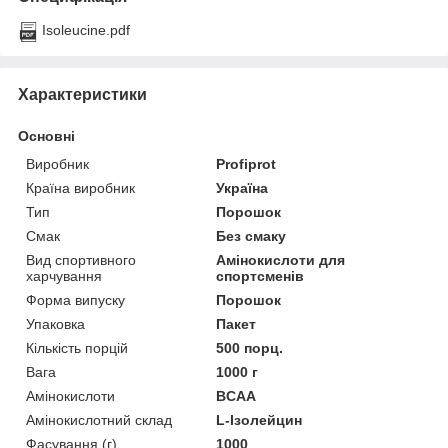
Isoleucine.pdf
Характеристики
Основні
Виробник
Profiprot
Країна виробник
Україна
Тип
Порошок
Смак
Без смаку
Вид спортивного
Амінокислоти для
харчування
спортсменів
Форма випуску
Порошок
Упаковка
Пакет
Кількість порцій
500 порц.
Вага
1000 г
Амінокислоти
BCAA
Амінокислотний склад
L-Ізолейцин
Фасування (г)
1000