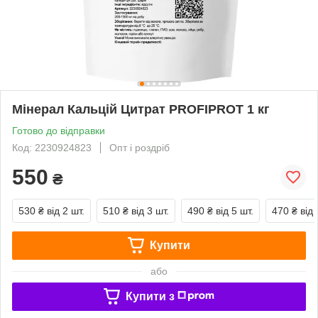
Мінерал Кальцій Цитрат PROFIPROT 1 кг
Готово до відправки
Код: 2230924823
Опт і роздріб
550
₴
530 ₴
від 2 шт.
510 ₴
від 3 шт.
490 ₴
від 5 шт.
470 ₴
від 
Купити
або
Купити з