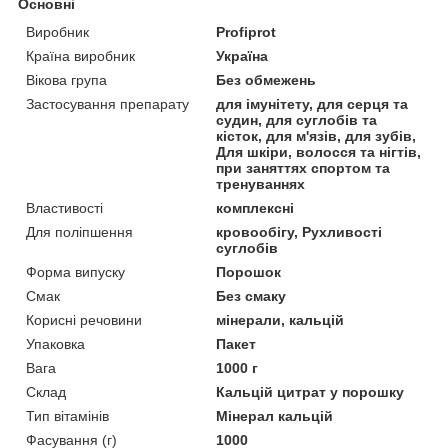
Основні
Виробник
Profiprot
Країна виробник
Україна
Вікова група
Без обмежень
Застосування препарату
для імунітету, для серця та
судин, для суглобів та
кісток, для м'язів, для зубів,
Для шкіри, волосся та нігтів,
при заняттях спортом та
тренуваннях
Властивості
комплексні
Для поліпшення
кровообігу, Рухливості
суглобів
Форма випуску
Порошок
Смак
Без смаку
Корисні речовини
мінерали, кальцій
Упаковка
Пакет
Вага
1000 г
Склад
Кальцій цитрат у порошку
Тип вітамінів
Мінерал кальцій
Фасування (г)
1000