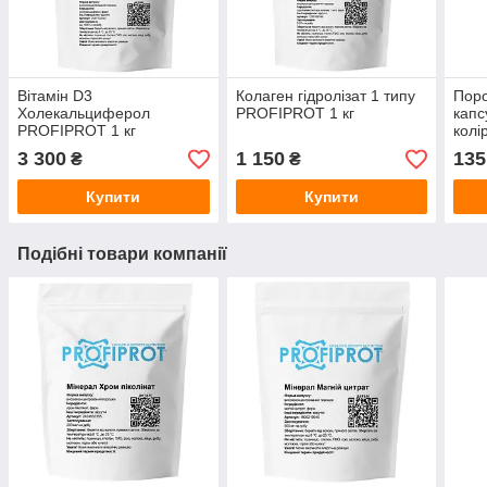
Вітамін D3
Колаген гідролізат 1 типу
Поро
Холекальциферол
PROFIPROT 1 кг
кап
PROFIPROT 1 кг
колі
3 300
1 150
135
₴
₴
Купити
Купити
Подібні товари компанії