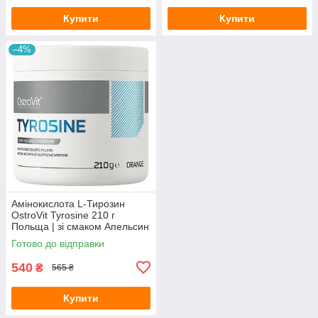
Купити
Купити
–4%
Амінокислота L-Тирозин
OstroVit Tyrosine 210 г
Польща | зі смаком Апельсин
Готово до відправки
540
₴
565 ₴
Купити