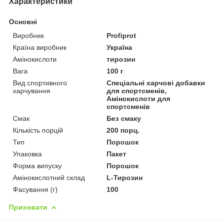
Характеристики
Основні
Виробник
Profiprot
Країна виробник
Україна
Амінокислоти
тирозин
Вага
100 г
Вид спортивного
Спеціальні харчові добавки
харчування
для спортсменів,
Амінокислоти для
спортсменів
Смак
Без смаку
Кількість порцій
200 порц.
Тип
Порошок
Упаковка
Пакет
Форма випуску
Порошок
Амінокислотний склад
L-Тирозин
Фасування (г)
100
Приховати