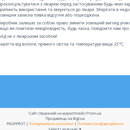
проконсультуватися з лікарем перед застосуванням будь-яких хар
припиніть використання та зверніться до лікаря. Зберігати в нед
зовнішня захисна плівка відсутня або пошкоджена.
Виробник залишає за собою право змінити зовнішній вигляд упак
якщо ви помітили невідповідність, будь ласка, повідомте нам про 
БАД не є лікарським засобом!
Берегти від вологи, прямого світла та температури вище 25 °C.
Prom.ua
Сайт створений на маркетплейсі
Продавець на Bigl.ua
PROFIPROT |
Поскаржитися на контент
|
Політика конфіденційності
Select Language
▼