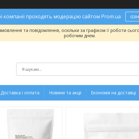
ої компанії проходять модерацію сайтом Prom.ua
оз
мовлення та повідомлення, оскільки за графіком її роботи сьог
робочим днем.
Доставка і оплата
Новини та акціі
Економія на доставці