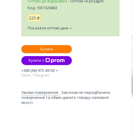
Готово до відправки
Оптом і в роздріб
Код:
1931326843
225 ₴
Показати оптові ціни
Купити
Купити з
+380 (66) 975-49-00
Viber, Telegram
Законом не передбачено
повернення та обмін даного товару належної
якості