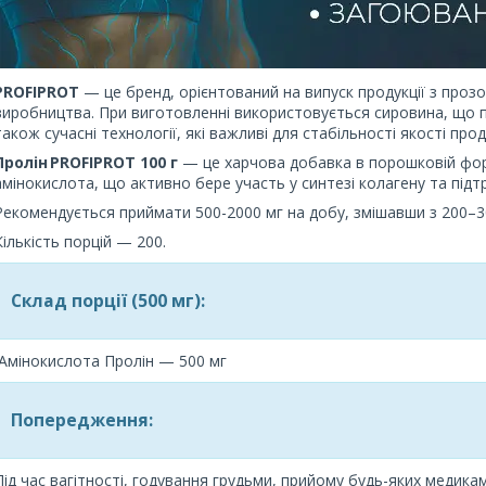
PROFIPROT
— це бренд, орієнтований на випуск продукції з проз
виробництва. При виготовленні використовується сировина, що п
також сучасні технології, які важливі для стабільності якості прод
Пролін PROFIPROT 100 г
— це харчова добавка в порошковій форм
амінокислота, що активно бере участь у синтезі колагену та підт
Рекомендується приймати 500-2000 мг на добу, змішавши з 200–3
Кількість порцій — 200.
Склад порції (500 мг):
Амінокислота Пролін — 500 мг
Попередження:
Під час вагітності, годування грудьми, прийому будь-яких медика