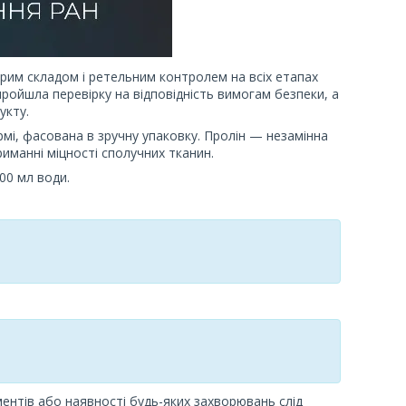
орим складом і ретельним контролем на всіх етапах
ройшла перевірку на відповідність вимогам безпеки, а
укту.
і, фасована в зручну упаковку. Пролін — незамінна
риманні міцності сполучних тканин.
00 мл води.
ментів або наявності будь-яких захворювань слід