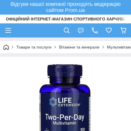
Відгуки нашої компанії проходять модерацію
сайтом Prom.ua
ОФІЦІЙНИЙ ІНТЕРНЕТ-МАГАЗИН СПОРТИВНОГО ХАРЧУВАНН
Товари та послуги
Вітаміни та мінерали
Мультивітам