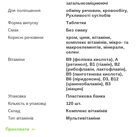
загальнозміцнюючі
Для поліпшення
обміну речовин, кровообігу,
Рухливості суглобів
Форма випуску
Таблетки
Смак
Без смаку
Корисні речовини
хром, цинк, вітаміни,
комплекс вітамінів, мікро- та
макроелементів, мінерали,
селен
Вітаміни
В9 (фолієва кислота), А
(ретинол), В1 (тіамін), В2
(рибофлавін, лактофлавін),
В5 (пантотенова кислота),
В6 (піридоксин), D3, В12
(ціанокобаламін), В3
(ніацин)
Упаковка
Пластикова банка
Кількість в упаковці
120 шт.
Склад
Комплекс вітамінів
Тип вітамінів
Мультивітаміни
Приховати