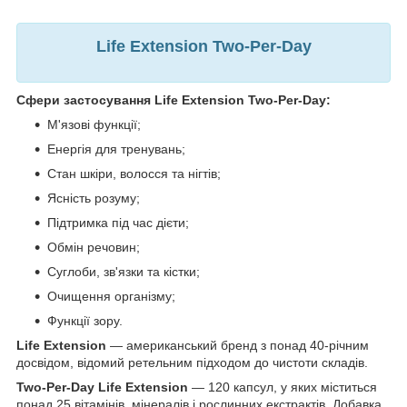
Life Extension Two-Per-Day
Сфери застосування Life Extension Two-Per-Day:
М'язові функції;
Енергія для тренувань;
Стан шкіри, волосся та нігтів;
Ясність розуму;
Підтримка під час дієти;
Обмін речовин;
Суглоби, зв'язки та кістки;
Очищення організму;
Функції зору.
Life Extension
— американський бренд з понад 40-річним
досвідом, відомий ретельним підходом до чистоти складів.
Two‑Per‑Day Life Extension
— 120 капсул, у яких міститься
понад 25 вітамінів, мінералів і рослинних екстрактів. Добавка