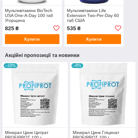
Мультивітаміни BioTech
Мультивітаміни Life
USA One-A-Day 100 таб
Extension Two-Per-Day 60
Угорщина
таб США
825
535
₴
₴
Купити
Купити
Акційні пропозиції та новинки
–10%
–8%
Мінерал Цинк Цитрат
Мінерал Цинк Гліцинат
PROFIPROT 100 г
PROFIPROT 100 г