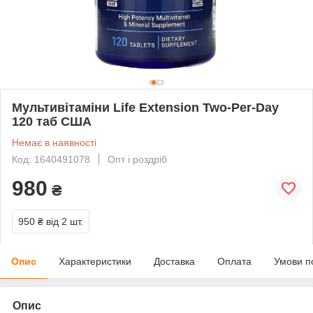
Мультивітаміни Life Extension Two-Per-Day
120 таб США
Немає в наявності
Код: 1640491078
Опт і роздріб
980
₴
950 ₴
від 2 шт.
Опис
Характеристики
Доставка
Оплата
Умови п
Опис