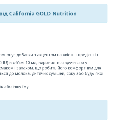
від California GOLD Nutrition
понує добавки з акцентом на якість інгредієнтів.
0 IU) в об’ємі 10 мл, вирізняється зручністю у
 смаком і запахом, що робить його комфортним для
ься до молока, дитячих сумішей, соку або будь-якої
к або іншу їжу.