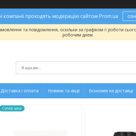
ої компанії проходять модерацію сайтом Prom.ua
оз
мовлення та повідомлення, оскільки за графіком її роботи сьог
робочим днем.
Доставка і оплата
Новини та акціі
Економія на доставці
Супер ціна