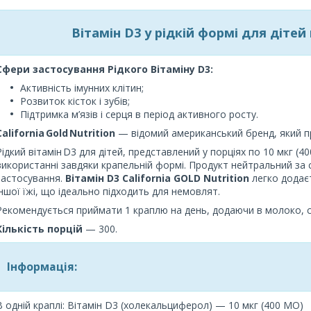
Вітамін D3 у рідкій формі для дітей 
Сфери застосування Рідкого Вітаміну D3:
Активність імунних клітин;
Розвиток кісток і зубів;
Підтримка м’язів і серця в період активного росту.
California Gold Nutrition
— відомий американський бренд, який про
Рідкий вітамін D3 для дітей, представлений у порціях по 10 мкг (40
використанні завдяки крапельній формі. Продукт нейтральний за
застосування.
Вітамін D3 California GOLD Nutrition
легко додаєт
іншої їжі, що ідеально підходить для немовлят.
Рекомендується приймати 1 краплю на день, додаючи в молоко, сі
Кількість порцій
— 300.
Інформація:
В одній краплі: Вітамін D3 (холекальциферол) — 10 мкг (400 МО)