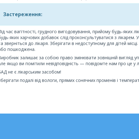
Застереження:
Під час вагітності, грудного вигодовування, прийому будь-яких л
будь-яких харчових добавок слід проконсультуватися з лікарем. У
та зверніться до лікаря. Зберігати в недоступному для дітей місц
або пошкоджена.
Виробник залишає за собою право змінювати зовнішній вигляд у
але якщо ви помітили невідповідність — повідомте нам про це у л
БАД не є лікарським засобом!
Зберігати подалі від вологи, прямих сонячних променів і температ