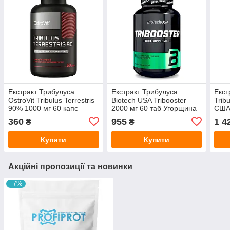
Екстракт Трибулуса
Екстракт Трибулуса
Екст
OstroVit Tribulus Terrestris
Biotech USA Tribooster
Trib
90% 1000 мг 60 капс
2000 мг 60 таб Угорщина
СШ
Польща
360
955
1 4
₴
₴
Купити
Купити
Акційні пропозиції та новинки
–7%