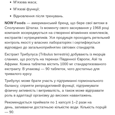
М'язова маса;
М'язові функції;
Відновлення після тренувань.
NOW Foods
— американський бренд, що бере свої витоки в
Сполучених Штатах. Із моменту свого заснування у 1968 році
компанія зосереджується на створенні вітамінних комплексів,
екстрактів і нутрицевтиків. Уся продукція проходить ретельний
контроль якості у власних лабораторіях і сертифікується
відповідно до загальноприйнятих світових стандартів.
Екстракт Трибулуса (Tribulus terrestris) добувають із якорців
сланких, що ростуть на теренах Південної Європи, Азії та
Африки. Кожна таблетка містить 1000 мг стандартизованого
екстракту. В упаковці — 90 таблеток, чого достатньо для
тривалого курсу.
Трибулус може брати участь у підтриманні гормонального
балансу, сприяти репродуктивній функції, підтримувати
фізичну активність і витривалість, а також може відігравати
роль в адаптації організму до високих навантажень.
Рекомендується приймати по 1 капсулі 1–2 рази на
день, запиваючи достатньою кількістю води. Кількість порцій
— 90.