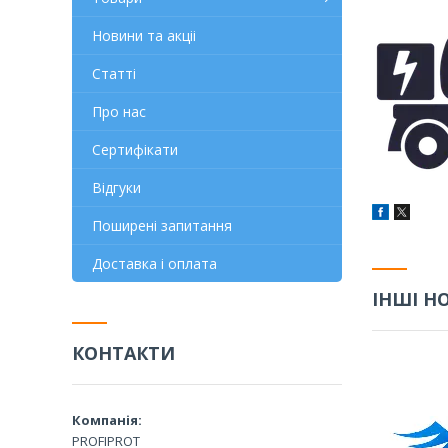
Новини та акціі
Статті
Про нас
Сертифікати
Відгуки
Поширені запитання
Доставка і оплата
ІНШІ Н
КОНТАКТИ
PROFIPROT