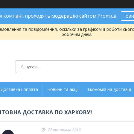
ої компанії проходять модерацію сайтом Prom.ua
оз
мовлення та повідомлення, оскільки за графіком її роботи сьог
робочим днем.
Доставка і оплата
Новини та акціі
Економія на доставці
ТОВНА ДОСТАВКА ПО ХАРКОВУ!
22 листопада 2016