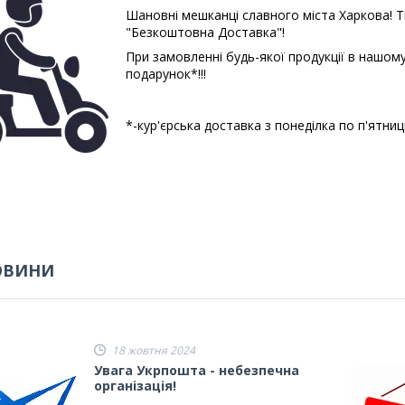
Шановні мешканці славного міста Харкова! Ті
"Безкоштовна Доставка"!
При замовленні будь-якої продукції в нашому
подарунок*!!!
*-кур'єрська доставка з понеділка по п'ятниц
ОВИНИ
18 жовтня 2024
Увага Укрпошта - небезпечна
організація!