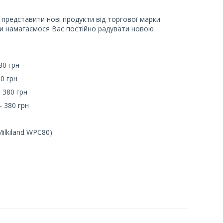
представити нові продукти від торгової марки
 Ми намагаємося Вас постійно радувати новою
80 грн
80 грн
– 380 грн
– 380 грн
Milkiland WPC80)