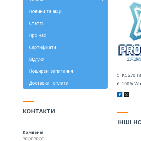
Новини та акціі
Статті
Про нас
Сертифікати
Відгуки
Поширені запитання
5. КСБ70 Га
Доставка і оплата
6. 100% Whe
КОНТАКТИ
ІНШІ Н
PROFIPROT