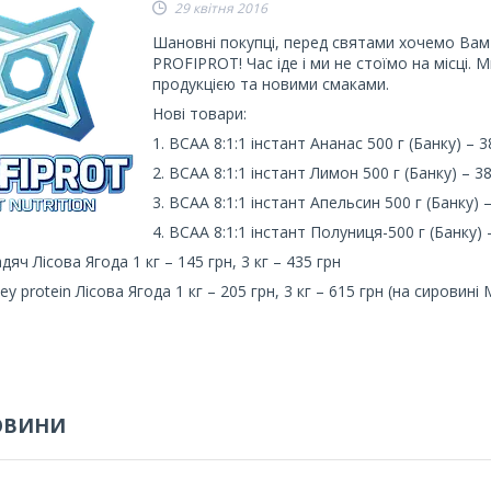
29 квітня 2016
Шановні покупці, перед святами хочемо Вам 
PROFIPROT! Час іде і ми не стоїмо на місці.
продукцією та новими смаками.
Нові товари:
1. ВСАА 8:1:1 інстант Ананас 500 г (Банку) – 3
2. ВСАА 8:1:1 інстант Лимон 500 г (Банку) – 3
3. ВСАА 8:1:1 інстант Апельсин 500 г (Банку) 
4. ВСАА 8:1:1 інстант Полуниця-500 г (Банку) 
дяч Лісова Ягода 1 кг – 145 грн, 3 кг – 435 грн
y protein Лісова Ягода 1 кг – 205 грн, 3 кг – 615 грн (на сировині 
ОВИНИ