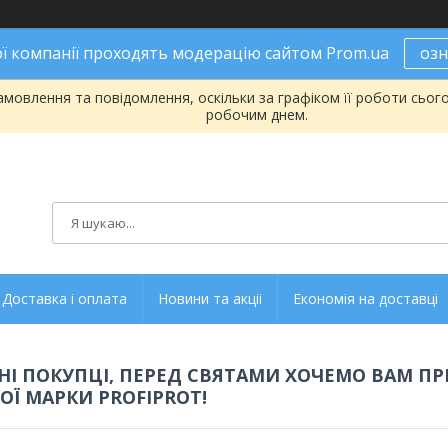
ої компанії проходять модерацію сайтом Prom.ua
оз
мовлення та повідомлення, оскільки за графіком її роботи сьог
робочим днем.
Доставка і оплата
Новини та акціі
Економія на доставці
І ПОКУПЦІ, ПЕРЕД СВЯТАМИ ХОЧЕМО ВАМ ПР
ОЇ МАРКИ PROFIPROT!