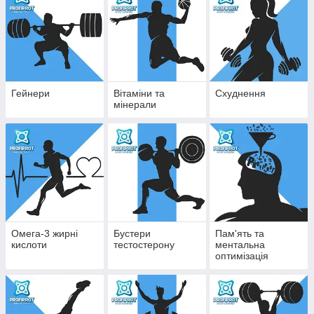
Гейнери
Вітаміни та
Схуднення
мінерали
Омега-3 жирні
Бустери
Пам'ять та
кислоти
тестостерону
ментальна
оптимізація