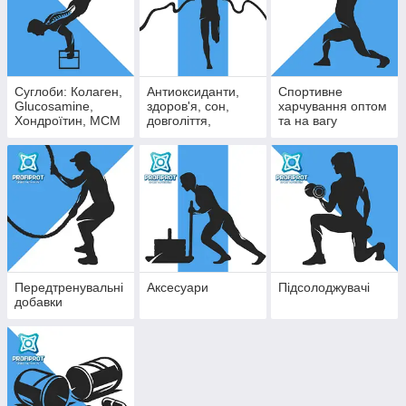
Суглоби: Колаген,
Антиоксиданти,
Спортивне
Glucosamine,
здоров'я, сон,
харчування оптом
Хондроїтин, МСМ
довголіття,
та на вагу
імунітет
Передтренувальні
Аксесуари
Підсолоджувачі
добавки