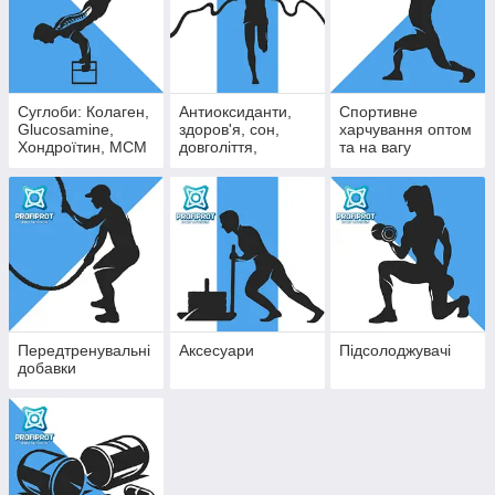
Суглоби: Колаген,
Антиоксиданти,
Спортивне
Glucosamine,
здоров'я, сон,
харчування оптом
Хондроїтин, МСМ
довголіття,
та на вагу
імунітет
Передтренувальні
Аксесуари
Підсолоджувачі
добавки