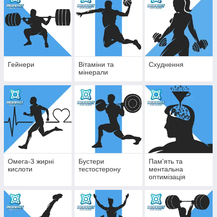
Гейнери
Вітаміни та
Схуднення
мінерали
Омега-3 жирні
Бустери
Пам'ять та
кислоти
тестостерону
ментальна
оптимізація